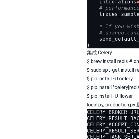
integrations
# performa
traces_sampl
# If you wis
# django.con
send_default
)
集成 Celery
$ brew install redis # o
$ sudo apt-get install 
$ pip install -U celery
$ pip install "celery[red
$ pip install -U flower
local.py, production
CELERY_BROKER_UR
CELERY_RESULT_BA
CELERY_ACCEPT_CO
CELERY_RESULT_SE
CELERY_TASK_SERI