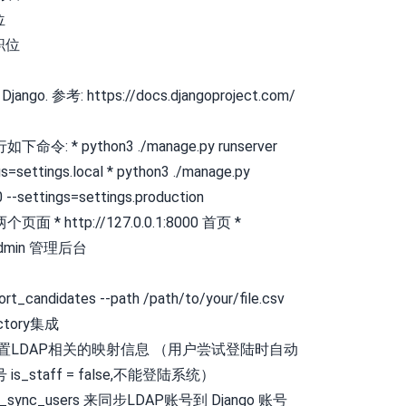
位
go. 参考: https://docs.djangoproject.com/
* python3 ./manage.py runserver
gs=settings.local * python3 ./manage.py
0 --settings=settings.production
 http://127.0.0.1:8000 首页 *
0/admin 管理后台
rt_candidates --path /path/to/your/file.csv
ectory集成
e.py中配置LDAP相关的映射信息 （用户尝试登陆时自动
_staff = false,不能登陆系统）
dap_sync_users 来同步LDAP账号到 Django 账号