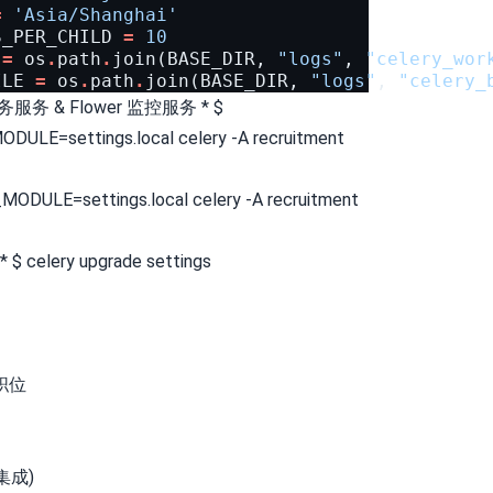
=
'Asia/Shanghai'
S_PER_CHILD
=
10
=
os
.
path
.
join
(
BASE_DIR
,
"logs"
,
"celery_wor
ILE
=
os
.
path
.
join
(
BASE_DIR
,
"logs"
,
"celery_
服务 & Flower 监控服务 * $
LE=settings.local celery -A recruitment
DULE=settings.local celery -A recruitment
 $ celery upgrade settings
职位
集成)