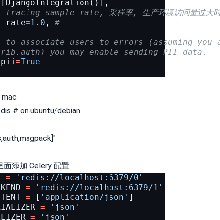
=
[
DjangoIntegration
()],
nce tracing sample rate, 采样率, 生产环境访
e_rate
=
1.0
,
# 
h to associate users to errors (assuming you 
trib.auth) you may enable sending PII data.
_pii
=
True
n mac
redis # on ubuntu/debian
is,auth,msgpack]"
.py 里面添加 Celery 配置
L
=
'redis://localhost:6379/0'
CKEND
=
'redis://localhost:6379/1'
NTENT
=
[
'application/json'
]
RIALIZER
=
'json'
ALIZER
=
'json'