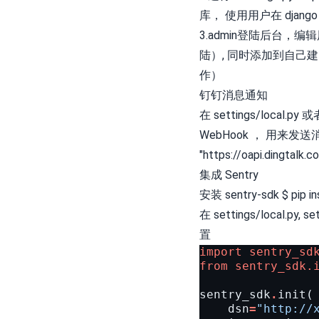
库， 使用用户在 djan
3.admin登陆后台，编
陆）, 同时添加到自己建的
作）
钉钉消息通知
在 settings/local.py
WebHook ， 用来发送消
"https://oapi.dingtalk
集成 Sentry
安装 sentry-sdk $ pip ins
在 settings/local.py,
置
import
sentry_sd
from
sentry_sdk.
sentry_sdk
.
init
(
dsn
=
"http://