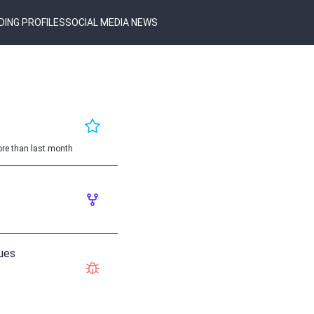
DING PROFILES
SOCIAL MEDIA NEWS
re than last month
ues